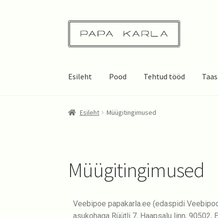
Esileht
Pood
Tehtud tööd
Taas
Esileht
Müügitingimused
Müügitingimused
Veebipoe papakarla.ee (edaspidi Veebipo
asukohaga Rüütli 7, Haapsalu linn, 90502, E