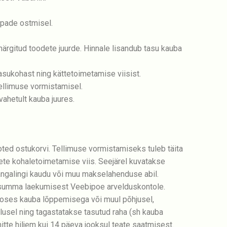
pade ostmisel.
rgitud toodete juurde. Hinnale lisandub tasu kauba
asukohast ning kättetoimetamise viisist.
ellimuse vormistamisel.
ahetult kauba juures.
oted ostukorvi. Tellimuse vormistamiseks tuleb täita
ete kohaletoimetamise viis. Seejärel kuvatakse
pangalingi kaudu või muu makselahenduse abil.
 summa laekumisest Veebipoe arvelduskontole.
 seoses kauba lõppemisega või muul põhjusel,
lusel ning tagastatakse tasutud raha (sh kauba
itte hiljem kui 14 päeva jooksul teate saatmisest.