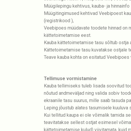
Müügilepingu kehtivus, kauba- ja hinnainfo
Müügitingimused kehtivad Veebipoest kau
(registrikood ),
Veebipoes müüdavate toodete hinnad on mä
kättetoimetamise eest.
Kauba kättetoimetamise tasu sõltub ostja 
Kättetoimetamise tasu kuvatakse ostjale t
Teave kauba kohta on esitatud Veebipoes v
Tellimuse vormistamine
Kauba tellimiseks tuleb lisada soovitud to
nõutud andmeväljad ning valida sobiv tood
ekraanile tasu suurus, mille saab tasuda 
Leping jõustub alates tasumisele kuuluva
Kui tellitud kaupa ei ole võimalik tarnida
teavitatakse sellest ostjat esimesel võima
kättetoimetamise kulud) viivitamata, kuid m