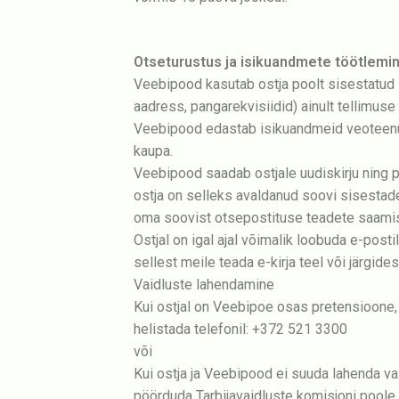
Otseturustus ja isikuandmete töötlemi
Veebipood kasutab ostja poolt sisestatud i
aadress, pangarekvisiidid) ainult tellimus
Veebipood edastab isikuandmeid veoteenus
kaupa.
Veebipood saadab ostjale uudiskirju ning pa
ostja on selleks avaldanud soovi sisestade
oma soovist otsepostituse teadete saami
Ostjal on igal ajal võimalik loobuda e-pos
sellest meile teada e-kirja teel või järgide
Vaidluste lahendamine
Kui ostjal on Veebipoe osas pretensioone,
helistada telefonil: +372 521 3300
või
Kui ostja ja Veebipood ei suuda lahenda vai
pöörduda Tarbijavaidluste komisjoni poole