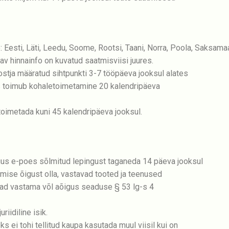
Eesti, Läti, Leedu, Soome, Rootsi, Taani, Norra, Poola, Saksama
v hinnainfo on kuvatud saatmisviisi juures.
stja määratud sihtpunkti 3-7 tööpäeva jooksul alates
is toimub kohaletoimetamine 20 kalendripäeva
 toimetada kuni 45 kalendripäeva jooksul.
igus e-poes sõlmitud lepingust taganeda 14 päeva jooksul
emise õigust olla, vastavad tooted ja teenused
avad vastama võl aõigus seaduse § 53 lg-s 4
riidiline isik.
ei tohi tellitud kaupa kasutada muul viisil kui on