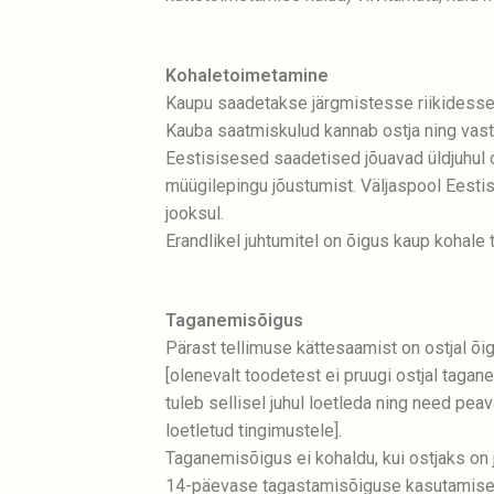
Kohaletoimetamine
Kaupu saadetakse järgmistesse riikidesse: 
Kauba saatmiskulud kannab ostja ning vasta
Eestisisesed saadetised jõuavad üldjuhul o
müügilepingu jõustumist. Väljaspool Eest
jooksul.
Erandlikel juhtumitel on õigus kaup kohale
Taganemisõigus
Pärast tellimuse kättesaamist on ostjal õ
[olenevalt toodetest ei pruugi ostjal tagan
tuleb sellisel juhul loetleda ning need pe
loetletud tingimustele].
Taganemisõigus ei kohaldu, kui ostjaks on ju
14-päevase tagastamisõiguse kasutamiseks 