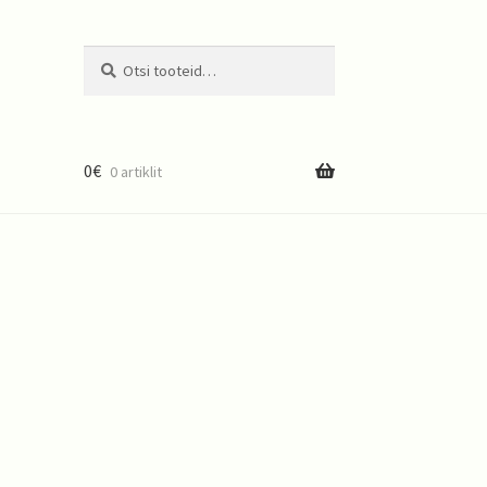
Otsi
0
€
0 artiklit