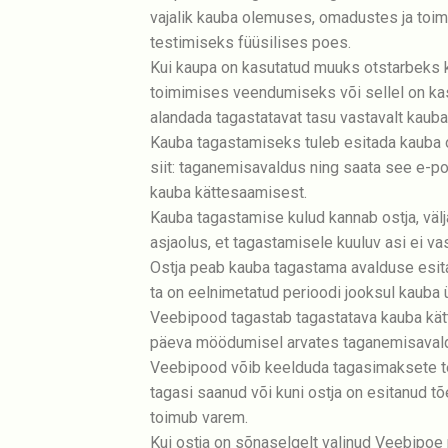
vajalik kauba olemuses, omadustes ja toi
testimiseks füüsilises poes.
Kui kaupa on kasutatud muuks otstarbeks k
toimimises veendumiseks või sellel on ka
alandada tagastatavat tasu vastavalt kaub
Kauba tagastamiseks tuleb esitada kauba 
siit: taganemisavaldus ning saata see e-p
kauba kättesaamisest.
Kauba tagastamise kulud kannab ostja, välj
asjaolus, et tagastamisele kuuluv asi ei vast
Ostja peab kauba tagastama avalduse esita
ta on eelnimetatud perioodi jooksul kauba 
Veebipood tagastab tagastatava kauba kätte
päeva möödumisel arvates taganemisavaldu
Veebipood võib keelduda tagasimaksete te
tagasi saanud või kuni ostja on esitanud tõ
toimub varem.
Kui ostja on sõnaselgelt valinud Veebipoe