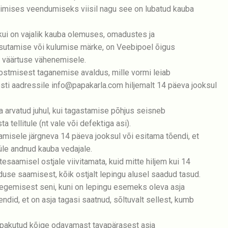
mimises veendumiseks viisil nagu see on lubatud kauba
ui on vajalik kauba olemuses, omadustes ja
sutamise või kulumise märke, on Veebipoel õigus
a väärtuse vähenemisele.
ostmisest taganemise avaldus, mille vormi leiab
osti aadressile info@papakarla.com hiljemalt 14 päeva jooksul
a arvatud juhul, kui tagastamise põhjus seisneb
a tellitule (nt vale või defektiga asi).
misele järgneva 14 päeva jooksul või esitama tõendi, et
üle andnud kauba vedajale.
saamisel ostjale viivitamata, kuid mitte hiljem kui 14
se saamisest, kõik ostjalt lepingu alusel saadud tasud.
gemisest seni, kuni on lepingu esemeks oleva asja
endid, et on asja tagasi saatnud, sõltuvalt sellest, kumb
 pakutud kõige odavamast tavapärasest asja