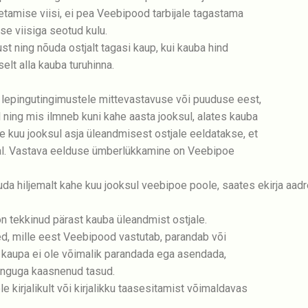
etamise viisi, ei pea Veebipood tarbijale tagastama
se viisiga seotud kulu.
 ning nõuda ostjalt tagasi kaup, kui kauba hind
elt alla kauba turuhinna.
lepingutingimustele mittevastavuse või puuduse eest,
 ning mis ilmneb kuni kahe aasta jooksul, alates kauba
 kuu jooksul asja üleandmisest ostjale eeldatakse, et
jal. Vastava eelduse ümberlükkamine on Veebipoe
da hiljemalt kahe kuu jooksul veebipoe poole, saates ekirja aad
n tekkinud pärast kauba üleandmist ostjale.
d, mille eest Veebipood vastutab, parandab või
kaupa ei ole võimalik parandada ega asendada,
inguga kaasnenud tasud.
 kirjalikult või kirjalikku taasesitamist võimaldavas