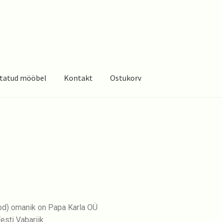
tatud mööbel
Kontakt
Ostukorv
od) omanik on Papa Karla OÜ
esti Vabariik.