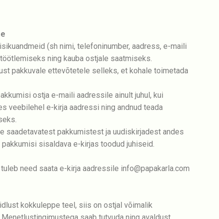
ne
sikuandmeid (sh nimi, telefoninumber, aadress, e-maili
e töötlemiseks ning kauba ostjale saatmiseks.
t pakkuvale ettevõtetele selleks, et kohale toimetada
kkumisi ostja e-maili aadressile ainult juhul, kui
s veebilehel e-kirja aadressi ning andnud teada
seks.
tile saadetavatest pakkumistest ja uudiskirjadest andes
s pakkumisi sisaldava e-kirjas toodud juhiseid.
 tuleb need saata e-kirja aadressile info@papakarla.com
dlust kokkuleppe teel, siis on ostjal võimalik
. Menetlustingimustega saab tutvuda ning avaldust