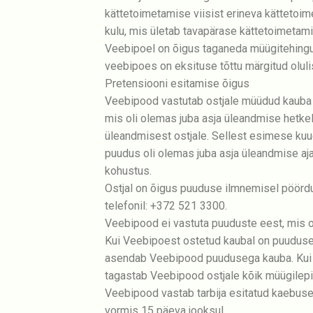
kättetoimetamise viisist erineva kättetoim
kulu, mis ületab tavapärase kättetoimetami
Veebipoel on õigus taganeda müügitehingust
veebipoes on eksituse tõttu märgitud olulis
Pretensiooni esitamise õigus
Veebipood vastutab ostjale müüdud kauba 
mis oli olemas juba asja üleandmise hetkel
üleandmisest ostjale. Sellest esimese kuue
puudus oli olemas juba asja üleandmise a
kohustus.
Ostjal on õigus puuduse ilmnemisel pöördu
telefonil: +372 521 3300.
Veebipood ei vastuta puuduste eest, mis o
Kui Veebipoest ostetud kaubal on puuduse
asendab Veebipood puudusega kauba. Kui 
tagastab Veebipood ostjale kõik müügilep
Veebipood vastab tarbija esitatud kaebusele
vormis 15 päeva jooksul.